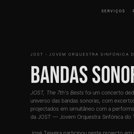
SERVIÇOS
JOST - JOVEM ORQUESTRA SINFÓNICA 
Bandas Sono
JOST, The 7th's Bests
foi um concerto ded
universo das bandas sonoras, com excertos
projectados em simultâneo com a performa
da JOST — Jovem Orquestra Sinfónica do T
José Teixeira participou neste projecto em 