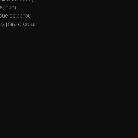
se, num
 que celebrou
s para o ecrã.