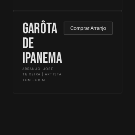
Garôta
Comprar Arranjo
De
Ipanema
ARRANJO: JOSÉ
TEIXEIRA | ARTISTA:
TOM JOBIM